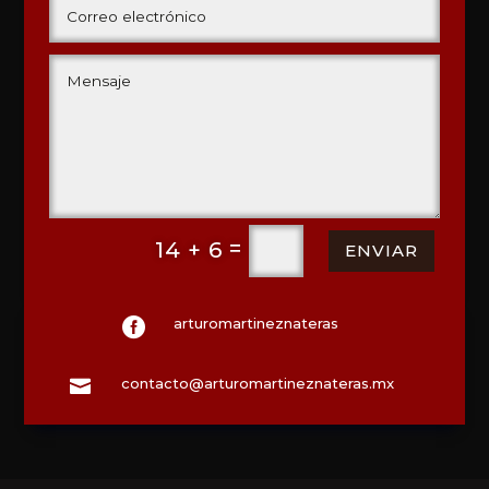
=
14 + 6
ENVIAR
arturomartineznateras

contacto@arturomartineznateras.mx
